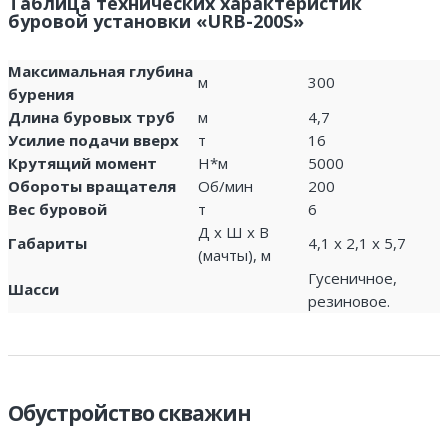
Таблица технических характеристик
буровой установки «URB-200S»
Максимальная глубина
м
300
бурения
Длина буровых труб
м
4,7
Усилие подачи вверх
т
16
Крутящий момент
Н*м
5000
Обороты вращателя
Об/мин
200
Вес буровой
т
6
Д х Ш х В
Габариты
4,1 х 2,1 х 5,7
(мачты), м
Гусеничное,
Шасси
резиновое.
Обустройство скважин